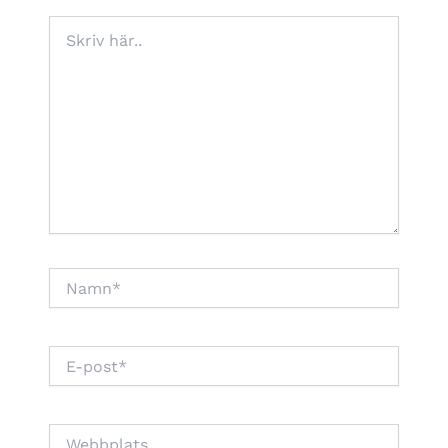
Skriv
här..
Namn*
E-
post*
Webbplats