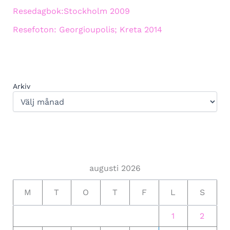
Resedagbok:Stockholm 2009
Resefoton: Georgioupolis; Kreta 2014
Arkiv
augusti 2026
M
T
O
T
F
L
S
1
2