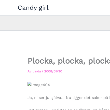
Hoppa
Candy girl
till
innehåll
Plocka, plocka, plock
Av
Linda
/
2008/01/30
Ja, ni ser ju själva… Nu ligger det saker på h