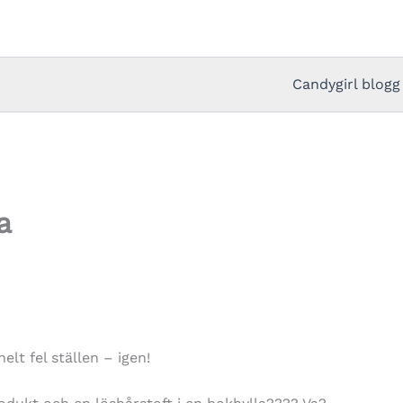
Candygirl blogg
a
elt fel ställen – igen!