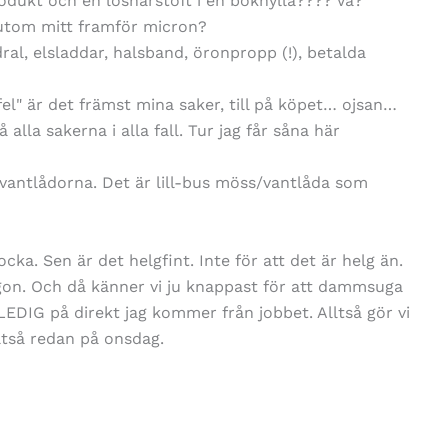
dukt och en löshårstoft i en bokhylla???? Va?
sutom mitt framför micron?
al, elsladdar, halsband, öronpropp (!), betalda
el" är det främst mina saker, till på köpet… ojsan…
å alla sakerna i alla fall. Tur jag får såna här
vantlådorna. Det är lill-bus möss/vantlåda som
locka. Sen är det helgfint. Inte för att det är helg än.
on. Och då känner vi ju knappast för att dammsuga
LEDIG på direkt jag kommer från jobbet. Alltså gör vi
ltså redan på onsdag.