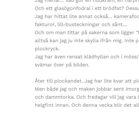
Jag menar… vad gör en hudkräm, en hårpro
Och ett glasögonfodral i ett brödfat? Des
Jag har hittat lite annat också… kamerafodr
fakturor, lill-busteckningar och sånt…
Och om man tittar på sakerna som ligger "f
alltså kan jag ju inte skylla ifrån mig. Inte p
plockryck.
Jag har även rensat klädhyllan och i möss/
svämar över på bilden.
Åter till plockandet. Jag har lite kvar att p
Men både jag och maken jobbar sent imorg
och dammtorka. Och fredagar vill jag vara 
helgfint innan. Och denna vecka blir det al