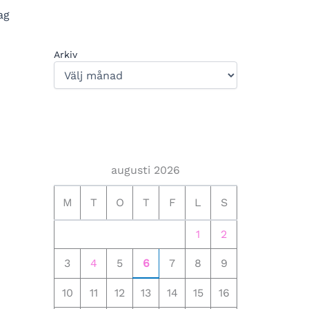
ag
Arkiv
augusti 2026
M
T
O
T
F
L
S
1
2
3
4
5
6
7
8
9
10
11
12
13
14
15
16