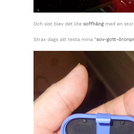
Och sist blev det lite
soffhäng
med en sto
Strax dags att testa mina ”
sov-gott-öronp