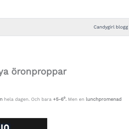
Candygirl blogg
ya öronproppar
gn
hela dagen. Och bara
+5-6⁰.
Men en
lunchpromenad