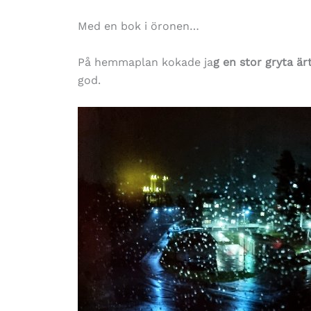
Med en bok i öronen…
På hemmaplan kokade ja
g en stor gryta ä
god.