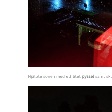
Hjälpte sonen med ett litet
pyssel
samt sku