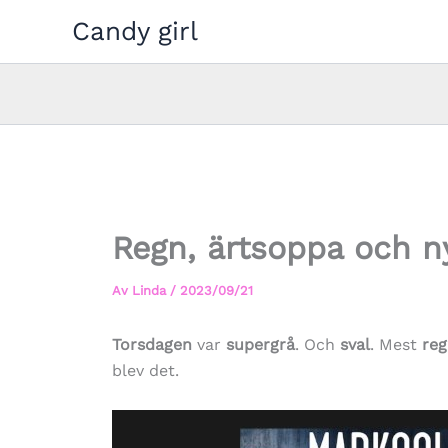
Hoppa
Candy girl
till
innehåll
Regn, ärtsoppa och n
Av
Linda
/
2023/09/21
Torsdagen
var
supergrå
. Och
sval
. Mest
re
blev det.