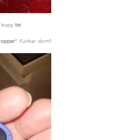
r kopp
te
!
roppar
”. Funkar dom?