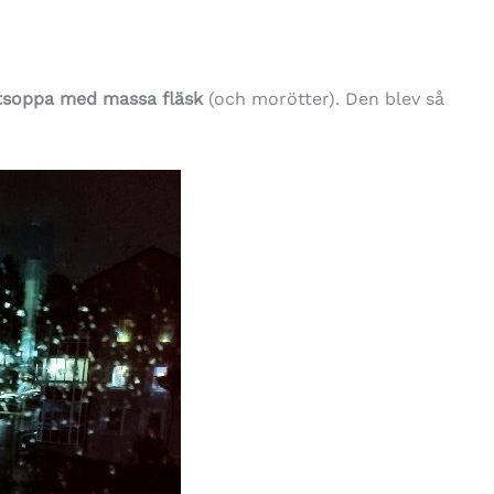
rtsoppa med massa fläsk
(och morötter). Den blev så