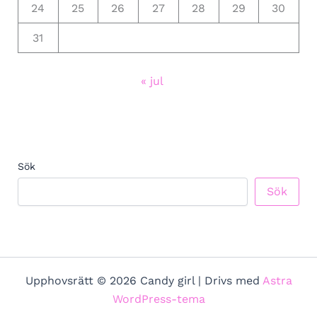
24
25
26
27
28
29
30
31
« jul
Sök
Sök
Upphovsrätt © 2026 Candy girl | Drivs med
Astra
WordPress-tema