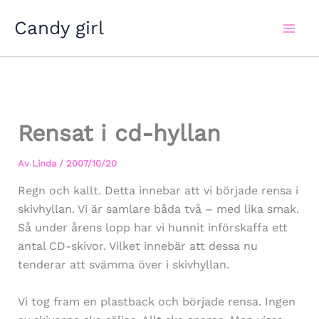
Hoppa
Candy girl
till
innehåll
Rensat i cd-hyllan
Av
Linda
/
2007/10/20
Regn och kallt. Detta innebar att vi började rensa i
skivhyllan. Vi är samlare båda två – med lika smak.
Så under årens lopp har vi hunnit införskaffa ett
antal CD-skivor. Vilket innebär att dessa nu
tenderar att svämma över i skivhyllan.
Vi tog fram en plastback och började rensa. Ingen