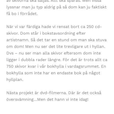
av skivorna ska säljas. Allt ska sparas. Men vissa
lyssnar man ju typ aldrig på så dom kan ju faktiskt
få bo i förrådet.
När vi var färdiga hade vi rensat bort ca 250 cd-
skivor. Dom står i bokstavsordning efter
artistnamn. Så det tar en stund om man ska stuva
om dom! Men nu ser det lite trevligare ut i hyllan.
Dvs – nu ser man alla skivor eftersom dom inte
ligger i dubbla rader längre. För det är trots allt ca
750 skivor kvar i vår bokhylla i vardagsrummet. En
bokhylla som inte har en endaste bok på något
hyllplan.
Nästa projekt är dvd-filmerna. Där är det också
översvämning…Men det hann vi inte idag!