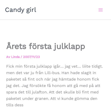
Hoppa
Candy girl
till
innehåll
Årets första julklapp
Av
Linda
/
2007/11/23
Fick min första julklapp igår… jag vet… liiite tidigt.
men det var ju från Lill-bus. Han hade slagit in
paketet så fint och när jag hämtade honom fick
jag det. Jag försökte få honom att gå med på att
spara det till julafton. Att det skulle bli fint med
paketet under granen. Att vi kunde gömma den
tills dess