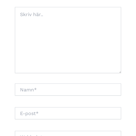
Skriv
här..
Namn*
E-
post*
Webbplats