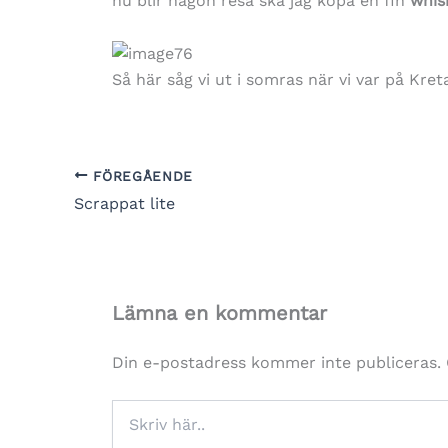
nu blir någon resa ska jag köpa en fin
whis
Så här såg vi ut i somras när vi var på Kret
FÖREGÅENDE
Scrappat lite
Lämna en kommentar
Din e-postadress kommer inte publiceras.
Skriv
här..