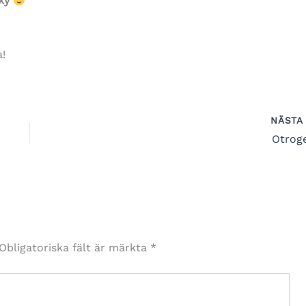
ky
a!
NÄST
Otrog
Obligatoriska fält är märkta
*