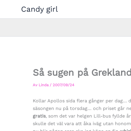
Hoppa
Candy girl
till
innehåll
Så sugen på Grekland
Av
Linda
/
2007/09/24
Kollar Apollos sida flera gånger per dag… 
säsongen nu på torsdag… och priset går n
gratis
, som det var helgen Lill-bus fyllde år
skulle det väl vara att åka iväg utan hono