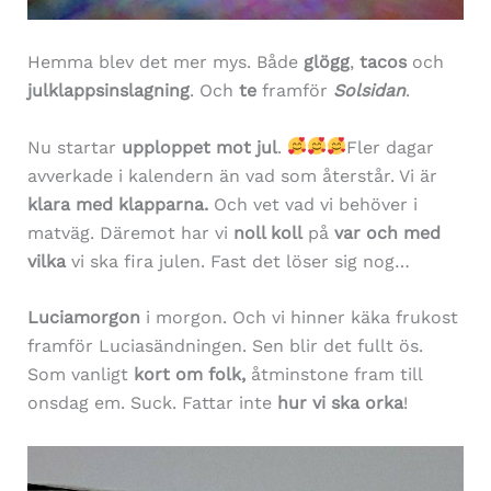
Hemma blev det mer mys. Både
glögg
,
tacos
och
julklappsinslagning
. Och
te
framför
Solsidan
.
Nu startar
upploppet mot jul
.
Fler dagar
avverkade i kalendern än vad som återstår. Vi är
klara med klapparna.
Och vet vad vi behöver i
matväg. Däremot har vi
noll koll
på
var och med
vilka
vi ska fira julen. Fast det löser sig nog…
Luciamorgon
i morgon. Och vi hinner käka frukost
framför Luciasändningen. Sen blir det fullt ös.
Som vanligt
kort om folk,
åtminstone fram till
onsdag em. Suck. Fattar inte
hur vi ska orka
!