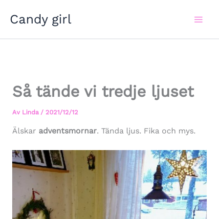
Hoppa
Candy girl
till
innehåll
Så tände vi tredje ljuset
Av
Linda
/
2021/12/12
Älskar
adventsmornar
. Tända ljus. Fika och mys.