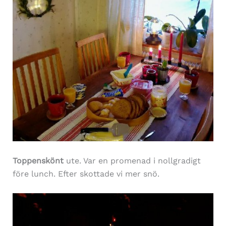
Toppenskönt
ute. Var en promenad i nollgradigt
före lunch. Efter skottade vi mer snö.