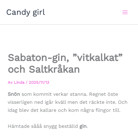
Hoppa
Candy girl
till
innehåll
Sabaton-gin, ”vitkalkat”
och Saltkråkan
Av
Linda
/
2025/11/13
Snön
som kommit verkar stanna. Regnet öste
visserligen ned igår kväll men det räckte inte. Och
idag blev det kallare och kom några flingor till.
Hämtade sååå snygg beställd
gin
.