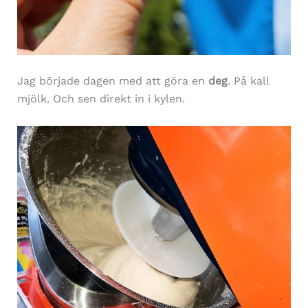
Jag började dagen med att göra en
deg
. På kall
mjölk. Och sen direkt in i kylen.