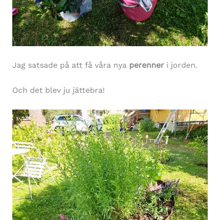
Jag satsade på att få våra nya
perenner
i jorden.
Och det blev ju jättebra!