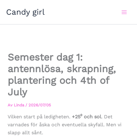
Hoppa
Candy girl
till
innehåll
Semester dag 1:
antennlösa, skrapning,
plantering och 4th of
July
Av
Linda
/
2026/07/05
Vilken start på ledigheten.
+25⁰ och sol
. Det
varnades för åska och eventuella skyfall. Men vi
slapp allt sånt.