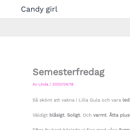
Hoppa
Candy girl
till
innehåll
Semesterfredag
Av
Linda
/
2020/04/18
Så skönt att vakna i Lilla Gula och vara
led
Väldigt
blåsigt
.
Soligt
. Och
varmt
.
Åtta plus
Efter frukost började vi fixa med våra
över