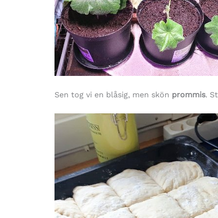
Sen tog vi en blåsig, men skön
prommis
. S