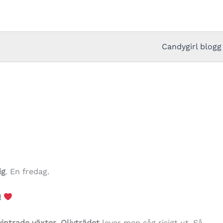
Candygirl blogg
ig
. En fredag.
!
vintrade växter
.
Olivträdet
lever men såg risigt ut. Så