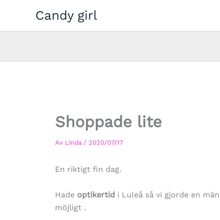
Hoppa
Candy girl
till
innehåll
Shoppade lite
Av
Linda
/
2020/07/17
En riktigt fin dag.
Hade
optikertid
i Luleå så vi gjorde en mä
möjligt .