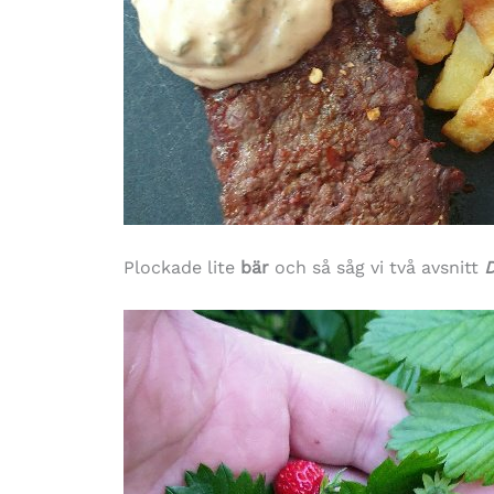
Plockade lite
bär
och så såg vi två avsnitt
D