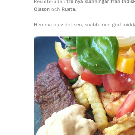
Resulterade i
tre nya klänningar från Indi
Olsson
och
Rusta
.
Hemma blev det sen, snabb men god midd