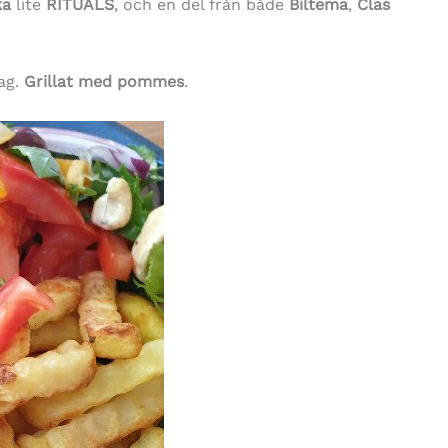
ska
lite
RITUALS
, och en del från både
Biltema
,
Clas
ag.
Grillat med pommes
.