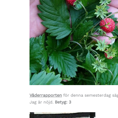
Väderrapporten
för denna semesterdag sä
Jag är nöjd.
Betyg: 3