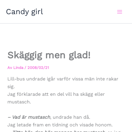
Hoppa
Candy girl
till
innehåll
Skäggig men glad!
Av
Linda
/
2008/02/21
Lill-bus undrade igår varför vissa män inte rakar
sig.
Jag förklarade att en del vill ha skägg eller
mustasch.
– Vad är mustasch
, undrade han då.
Jag letade fram en tidning och visade honom.