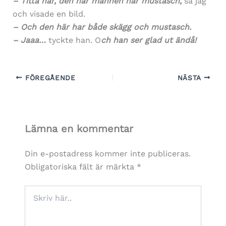
– Titta här, den här mannen har mustasch,
sa jag
och visade en bild.
– Och den här har både skägg och mustasch.
– Jaaa…
tyckte han. O
ch han ser glad ut ändå!
FÖREGÅENDE
NÄSTA
Lämna en kommentar
Din e-postadress kommer inte publiceras.
Obligatoriska fält är märkta
*
Skriv
här..