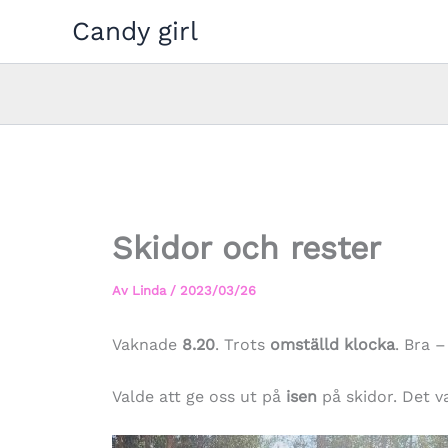
Hoppa
Candy girl
till
innehåll
Skidor och rester
Av
Linda
/
2023/03/26
Vaknade
8.20
. Trots
omställd klocka
. Bra –
Valde att ge oss ut på
isen
på skidor. Det v