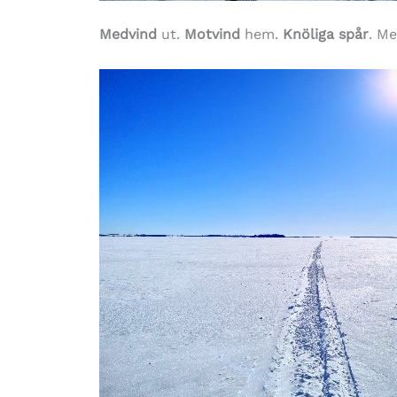
Medvind
ut.
Motvind
hem.
Knöliga spår
. M