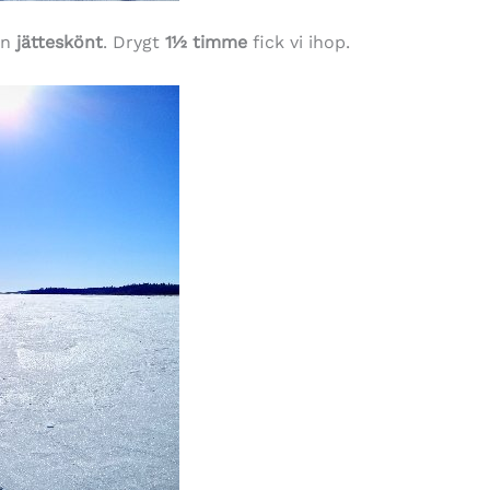
en
jätteskönt
. Drygt
1½ timme
fick vi ihop.