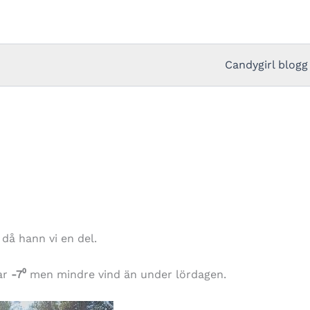
Candygirl blogg
 då hann vi en del.
ar
-7⁰
men mindre vind än under lördagen.