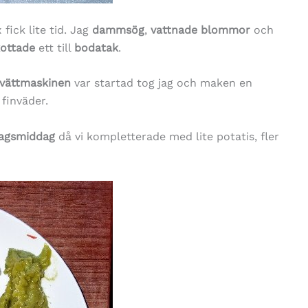
fick lite tid. Jag
dammsög
,
vattnade blommor
och
ottade
ett till
bodatak
.
tvättmaskinen
var startad tog jag och maken en
 finväder.
dagsmiddag
då vi kompletterade med lite potatis, fler