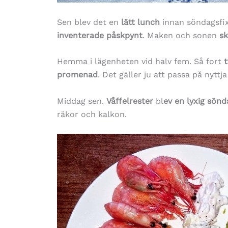
Sen blev det en
lätt lunch
innan söndagsfix 
inventerade påskpynt
. Maken och sonen
sk
Hemma i lägenheten vid halv fem. Så fort
promenad
. Det gäller ju att passa på nyttja
Middag sen.
Våffelrester
bl
ev en lyxig sön
räkor och kalkon.