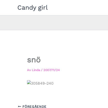
Hoppa
Candy girl
till
innehåll
snö
Av
Linda
/
2007/11/24
FÖREGÅENDE