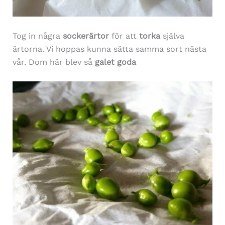
Tog in några
sockerärtor
för att
torka
själva
ärtorna. Vi hoppas kunna sätta samma sort nästa
vår. Dom här blev så
galet goda