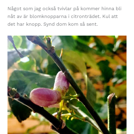
Något som jag också tvivlar på kommer hinna bli
nåt av är blomknopparna i citronträdet. Kul att
det har knopp. Synd dom kom så sent.