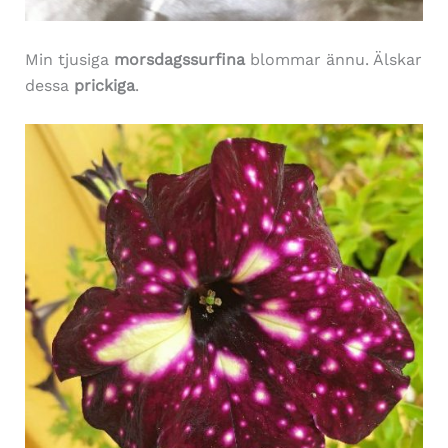
Min tjusiga
morsdagssurfina
blommar ännu. Älskar
dessa
prickiga
.