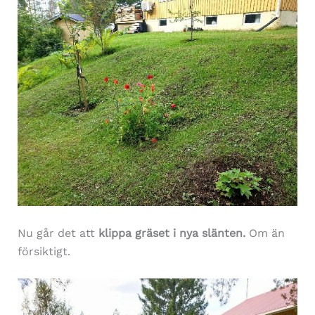
Nu går det att
klippa gräset i nya slänten.
Om än
försiktigt.