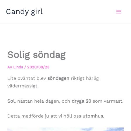
Hoppa
Candy girl
till
innehåll
Solig söndag
Av
Linda
/
2020/08/23
Lite oväntat blev
söndagen
riktigt härlig
vädermässigt.
Sol
, nästan hela dagen, och
dryga 20
som varmast.
Detta medförde ju att vi höll oss
utomhus
.