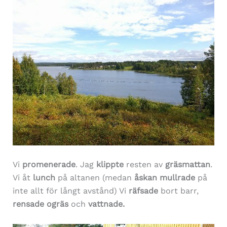
Vi
promenerade
. Jag
klippte
resten av
gräsmattan
.
Vi åt
lunch
på altanen (medan
åskan mullrade
på
inte allt för långt avstånd) Vi
räfsade
bort barr,
rensade ogräs
och
vattnade.