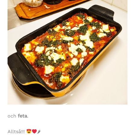
och
feta
.
Alltså!!!
🌶