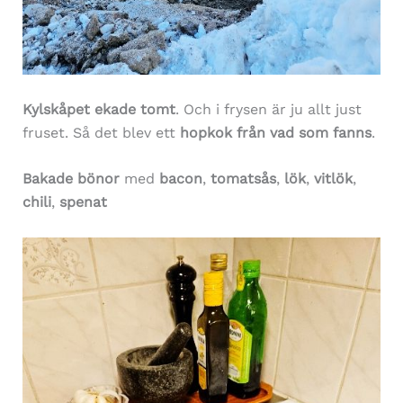
Kylskåpet ekade tomt
. Och i frysen är ju allt just
fruset. Så det blev ett
hopkok från vad som fanns
.
Bakade bönor
med
bacon
,
tomatsås
,
lök
,
vitlök
,
chili
,
spenat