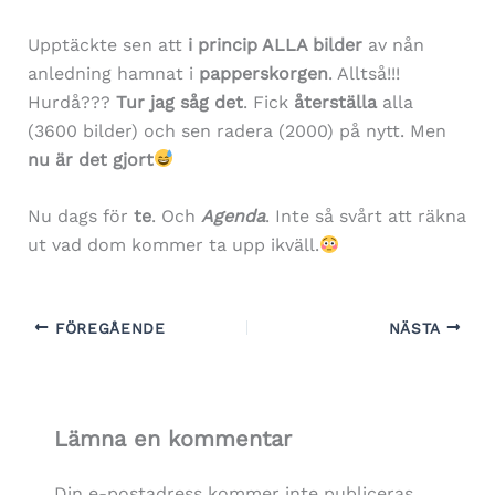
Upptäckte sen att
i princip ALLA bilder
av nån
anledning hamnat i
papperskorgen
. Alltså!!!
Hurdå???
Tur jag såg det
. Fick
återställa
alla
(3600 bilder) och sen radera (2000) på nytt. Men
nu är det gjort
Nu dags för
te
. Och
Agenda
. Inte så svårt att räkna
ut vad dom kommer ta upp ikväll.
FÖREGÅENDE
NÄSTA
Lämna en kommentar
Din e-postadress kommer inte publiceras.