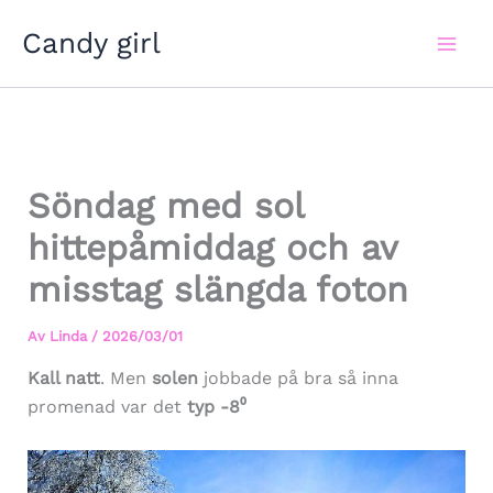
Hoppa
Candy girl
till
innehåll
Söndag med sol
hittepåmiddag och av
misstag slängda foton
Av
Linda
/
2026/03/01
Kall natt
. Men
solen
jobbade på bra så inna
promenad var det
typ -8⁰