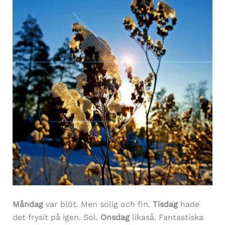
Måndag
var blöt. Men solig och fin.
Tisdag
hade
det frysit på igen. Sol.
Onsdag
likaså. Fantastiska