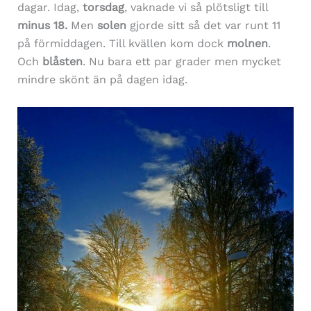
dagar. Idag,
torsdag
, vaknade vi så plötsligt till
minus 18.
Men
solen
gjorde sitt så det var runt 11
på förmiddagen. Till kvällen kom dock
molnen
.
Och
blåsten
. Nu bara ett par grader men mycket
mindre skönt än på dagen idag.