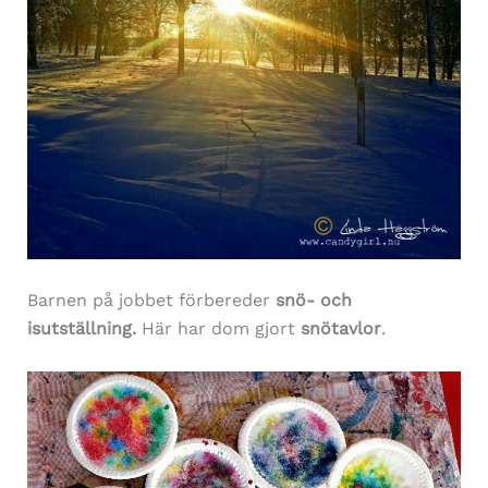
Barnen på jobbet förbereder
snö- och
isutställning.
Här har dom gjort
snötavlor
.