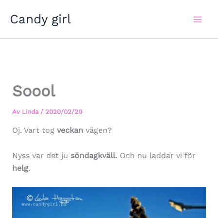
Hoppa
Candy girl
till
innehåll
Soool
Av
Linda
/
2020/02/20
Oj. Vart tog
veckan
vägen?
Nyss var det ju
söndagkväll
. Och nu laddar vi för
helg
.