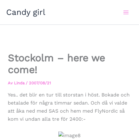
Hoppa
Candy girl
till
innehåll
Stockolm – here we
come!
Av
Linda
/
2007/08/21
Yes.. det blir en tur till storstan i höst. Bokade och
betalade för några timmar sedan. Och då vi valde
att åka ned med SAS och hem med FlyNordic så
kom vi undan alla tre för 2400:-