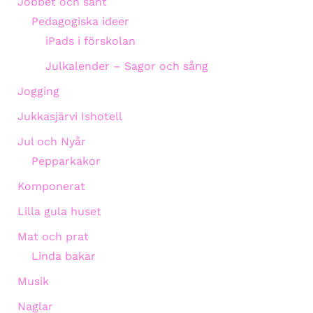
Jobbet och sånt
Pedagogiska ideer
iPads i förskolan
Julkalender – Sagor och sång
Jogging
Jukkasjärvi Ishotell
Jul och Nyår
Pepparkakor
Komponerat
Lilla gula huset
Mat och prat
Linda bakar
Musik
Naglar