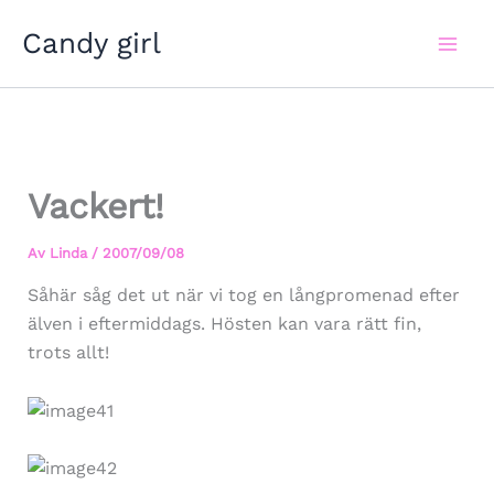
Hoppa
Candy girl
till
innehåll
Vackert!
Av
Linda
/
2007/09/08
Såhär såg det ut när vi tog en långpromenad efter
älven i eftermiddags. Hösten kan vara rätt fin,
trots allt!