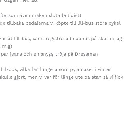
an dagen med att
eftersom även maken slutade tidigt)
illbaka pedalerna vi köpte till lill-bus stora cykel
ar åt lill-bus, samt registrerade bonus på skorna jag
d mig)
 par jeans och en snygg tröja på Dressman
ill-bus, vilka får fungera som pyjamaser i vinter
kulle gjort, men vi var för länge ute på stan så vi fick