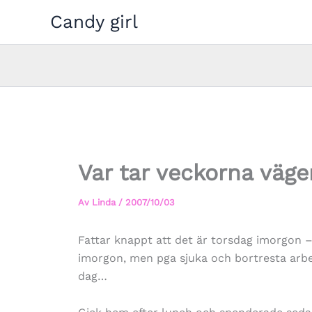
Hoppa
Candy girl
till
innehåll
Var tar veckorna väge
Av
Linda
/
2007/10/03
Fattar knappt att det är torsdag imorgon –
imorgon, men pga sjuka och bortresta arbet
dag…