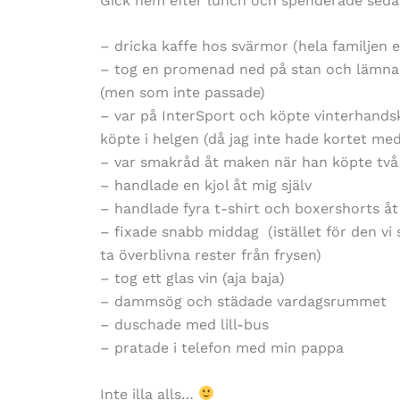
Gick hem efter lunch och spenderade sed
– dricka kaffe hos svärmor (hela familjen 
– tog en promenad ned på stan och lämnade t
(men som inte passade)
– var på InterSport och köpte vinterhandsk
köpte i helgen (då jag inte hade kortet me
– var smakråd åt maken när han köpte två
– handlade en kjol åt mig själv
– handlade fyra t-shirt och boxershorts åt l
– fixade snabb middag (istället för den vi s
ta överblivna rester från frysen)
– tog ett glas vin (aja baja)
– dammsög och städade vardagsrummet
– duschade med lill-bus
– pratade i telefon med min pappa
Inte illa alls…