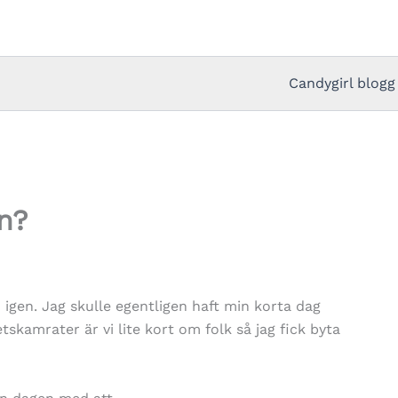
Candygirl blogg
n?
 igen. Jag skulle egentligen haft min korta dag
skamrater är vi lite kort om folk så jag fick byta