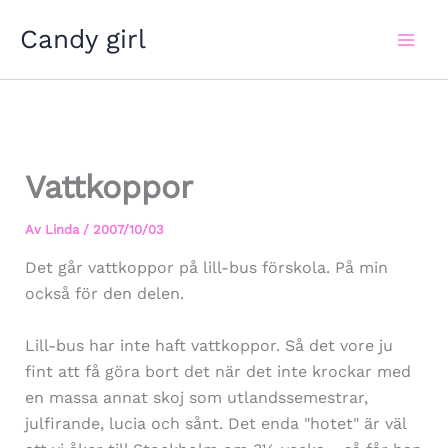
Hoppa
Candy girl
till
innehåll
Vattkoppor
Av
Linda
/
2007/10/03
Det går vattkoppor på lill-bus förskola. På min
också för den delen.
Lill-bus har inte haft vattkoppor. Så det vore ju
fint att få göra bort det när det inte krockar med
en massa annat skoj som utlandssemestrar,
julfirande, lucia och sånt. Det enda "hotet" är väl