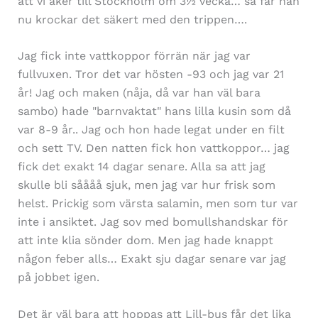
att vi åker till Stockholm om 3½ vecka… så får han
nu krockar det säkert med den trippen….
Jag fick inte vattkoppor förrän när jag var
fullvuxen. Tror det var hösten -93 och jag var 21
år! Jag och maken (nåja, då var han väl bara
sambo) hade "barnvaktat" hans lilla kusin som då
var 8-9 år.. Jag och hon hade legat under en filt
och sett TV. Den natten fick hon vattkoppor… jag
fick det exakt 14 dagar senare. Alla sa att jag
skulle bli såååå sjuk, men jag var hur frisk som
helst. Prickig som värsta salamin, men som tur var
inte i ansiktet. Jag sov med bomullshandskar för
att inte klia sönder dom. Men jag hade knappt
någon feber alls… Exakt sju dagar senare var jag
på jobbet igen.
Det är väl bara att hoppas att Lill-bus får det lika