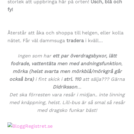
storlek att uppbringa här på orten!
Usch, blä och
fy!
Återstår att åka och shoppa till helgen, eller kolla
nätet. Får väl dammsuga
tradera
i kväll…
Ingen som har
ett par överdragsbyxor, lätt
fodrade, vattentäta men med andningsfunktion
,
mörka (helst svarta men mörkblå/mörkgrå går
också bra)
i fint skick i
strl. 110
att sälja??? Gärna
Didriksson
…
Det ska förresten vara resår i midjan.. inte linning
med knäppning, helst. Lill-bus är så smal så resår
med dragsko funkar bäst!