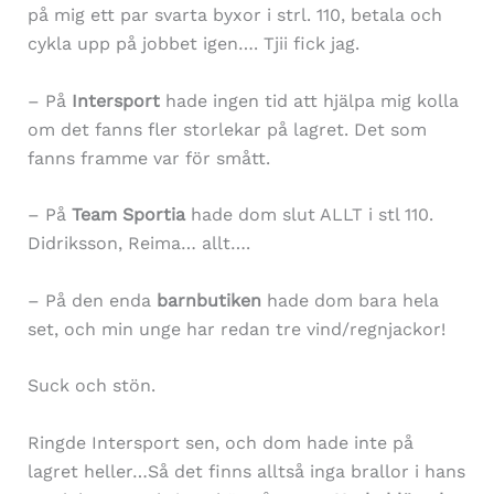
på mig ett par svarta byxor i strl. 110, betala och
cykla upp på jobbet igen…. Tjii fick jag.
– På
Intersport
hade ingen tid att hjälpa mig kolla
om det fanns fler storlekar på lagret. Det som
fanns framme var för smått.
– På
Team
Sportia
hade dom slut ALLT i stl 110.
Didriksson, Reima… allt….
– På den enda
barnbutiken
hade dom bara hela
set, och min unge har redan tre vind/regnjackor!
Suck och stön.
Ringde Intersport sen, och dom hade inte på
lagret heller…Så det finns alltså inga brallor i hans