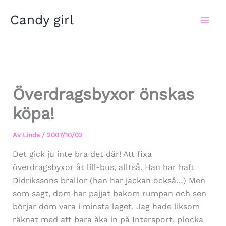
Hoppa
Candy girl
till
innehåll
Överdragsbyxor önskas
köpa!
Av
Linda
/
2007/10/02
Det gick ju inte bra det där! Att fixa
överdragsbyxor åt lill-bus, alltså. Han har haft
Didrikssons brallor (han har jackan också…) Men
som sagt, dom har pajjat bakom rumpan och sen
börjar dom vara i minsta laget. Jag hade liksom
räknat med att bara åka in på Intersport, plocka