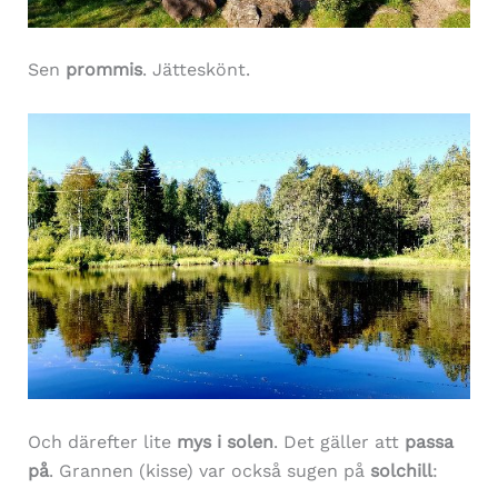
Sen
prommis
. Jätteskönt.
Och därefter lite
mys i solen
. Det gäller att
passa
på
. Grannen (kisse) var också sugen på
solchill
: