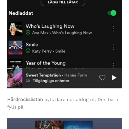
Hårdrockslistan
byts däremor aldrig ut. Den bara
fylls på.