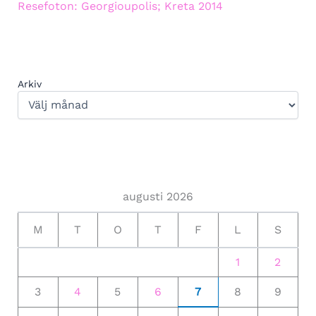
Resefoton: Georgioupolis; Kreta 2014
Arkiv
augusti 2026
M
T
O
T
F
L
S
1
2
3
4
5
6
7
8
9