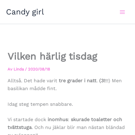
Hoppa
Candy girl
till
innehåll
Vilken härlig tisdag
Av
Linda
/
2020/08/18
Alltså. Det hade varit
tre grader i natt
.
(3!
!!!) Men
basilikan mådde fint.
Idag steg tempen snabbare.
Vi startade dock
inomhus
:
skurade toaletter och
tvättstuga
. Och nu jäklar blir man nästan bländad