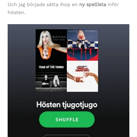
Och jag började sätta ihop en
ny spellista
inför
hösten.