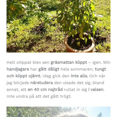
Helt otippat blev sen
gräsmattan klippt
– igen. Min
handjagare
har
gått dåligt
hela sommaren;
tungt
och klippt ojämt.
Idag gick den
inte alls.
Och när
jag började
närstudera
den visade det sig, bland
annat, att
en 40 cm najtråd
rullat in sig
i valsen
.
Inte undra på att det gått trögt.