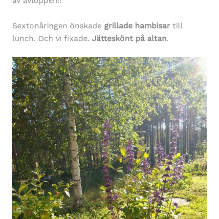
av avloppen!!
Sextonåringen önskade
grillade hambisar
till
lunch. Och vi fixade.
Jätteskönt på altan
.