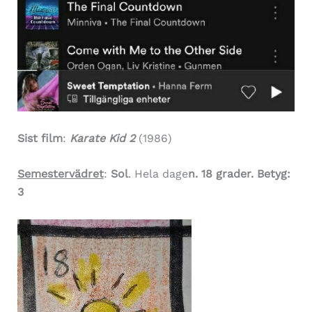
Sist film
:
Karate Kid 2
(1986)
Semestervädret
:
Sol
. Hela dage
n. 18 grader. Betyg:
3