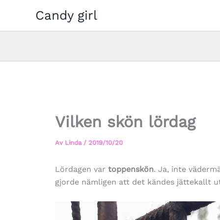
Hoppa
Candy girl
till
innehåll
Vilken skön lördag
Av
Linda
/
2019/10/20
Lördagen var
toppenskön
. Ja, inte väderm
gjorde nämligen att det kändes jättekallt 