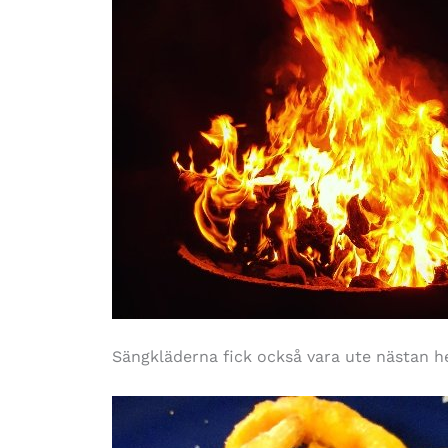
Sängkläderna fick också vara ute nästan he