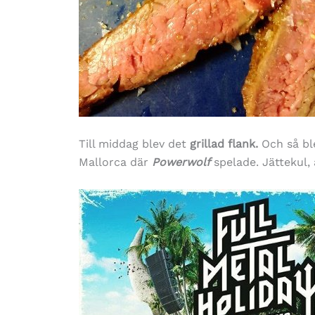
Till middag blev det
grillad flank.
Och så bl
Mallorca där
Powerwolf
spelade. Jättekul,