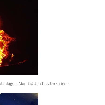
la dagen. Men tvätten fick torka inne!