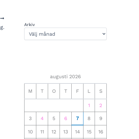
A
Arkiv
g.
augusti 2026
M
T
O
T
F
L
S
1
2
3
4
5
6
7
8
9
10
11
12
13
14
15
16