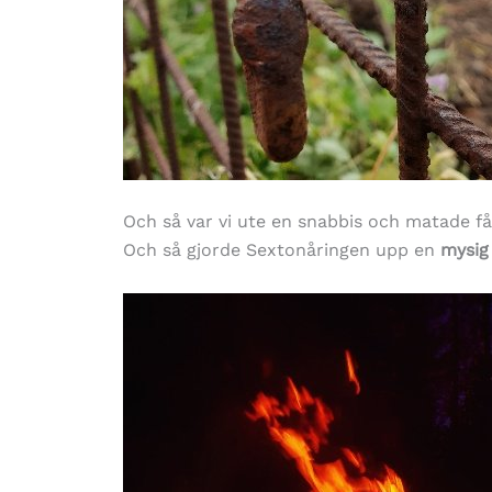
Och så var vi ute en snabbis och matade få
Och så gjorde Sextonåringen upp en
mysig