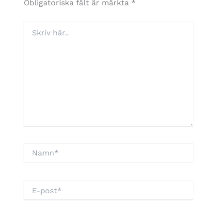
Obligatoriska fält är märkta
*
Skriv
här..
Namn*
E-
post*