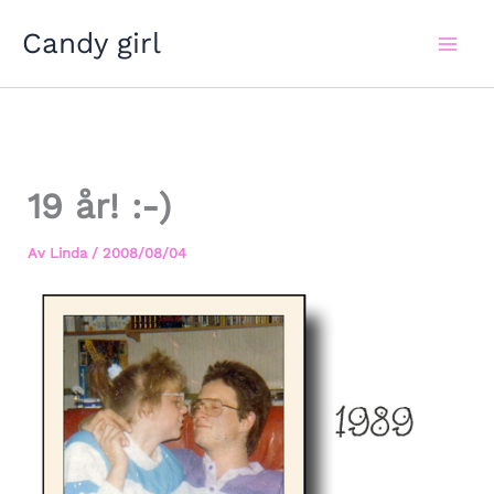
Hoppa
Candy girl
till
innehåll
19 år! :-)
Av
Linda
/
2008/08/04