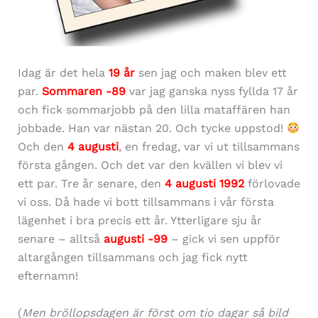
Idag är det hela
19 å
r
sen jag och maken blev ett
par.
Sommaren -89
var jag ganska nyss fyllda 17 år
och fick sommarjobb på den lilla mataffären han
jobbade. Han var nästan 20. Och tycke uppstod!
Och den
4 augusti
, en fredag, var vi ut tillsammans
första gången. Och det var den kvällen vi blev vi
ett par. Tre år senare, den
4 augusti 1992
förlovade
vi oss. Då hade vi bott tillsammans i vår första
lägenhet i bra precis ett år. Ytterligare sju år
senare – alltså
augusti -99
– gick vi sen uppför
altargången tillsammans och jag fick nytt
efternamn!
(
Men bröllopsdagen är först om tio dagar så bild