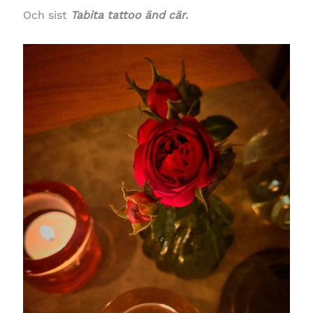
Och sist
Tabita tattoo änd cär.