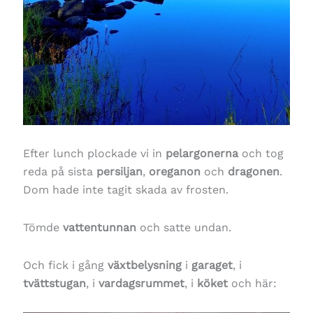
Efter lunch plockade vi in
pelargonerna
och tog
reda på sista
persiljan
,
oreganon
och
dragonen
.
Dom hade inte tagit skada av frosten.
Tömde
vattentunnan
och satte undan.
Och fick i gång
växtbelysning
i
garaget
, i
tvättstugan
, i
vardagsrummet
, i
köket
och här: