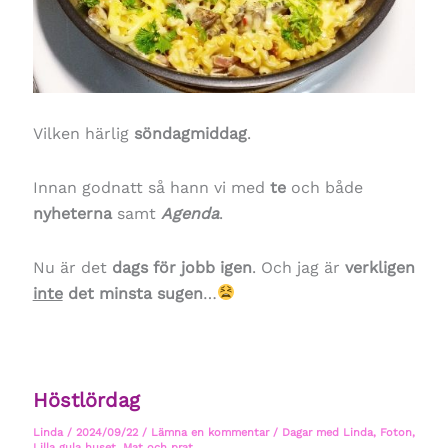
Vilken härlig
söndagmiddag
.
Innan godnatt så hann vi med
te
och både
nyheterna
samt
Agenda
.
Nu är det
dags för jobb igen
. Och jag är
verkligen
inte
det minsta sugen
…
Höstlördag
Linda
/
2024/09/22
/
Lämna en kommentar
/
Dagar med Linda
,
Foton
,
Lilla gula huset
,
Mat och prat