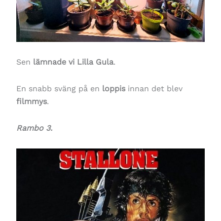
Sen
lämnade vi Lilla Gula
.
En snabb sväng på en
loppis
innan det blev
filmmys
.
Rambo 3.