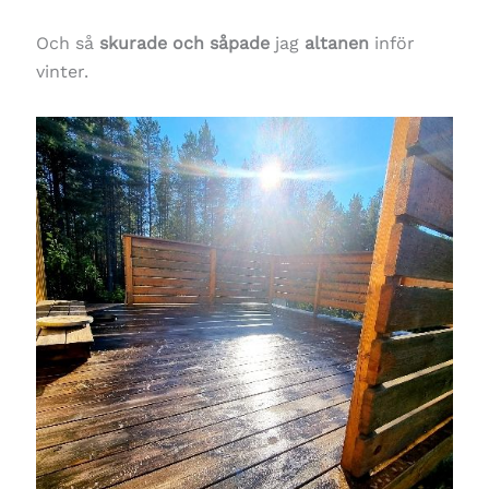
Och så
skurade och såpade
jag
altanen
inför
vinter.