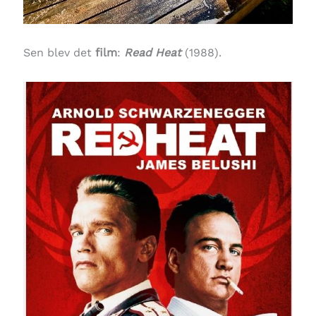
Sen blev det
film
:
Read Heat
(1988).