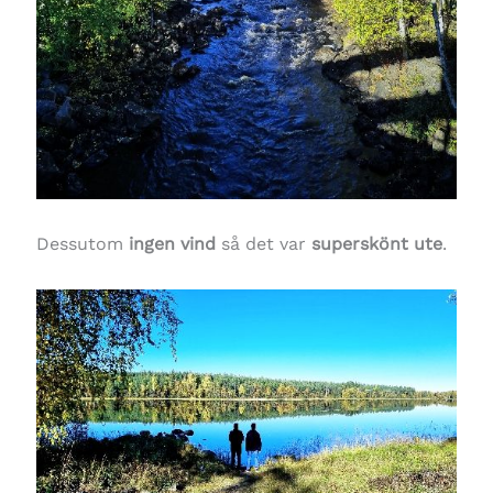
Dessutom
ingen vind
så det var
superskönt ute
.