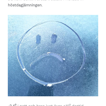
höstdagjämningen
.
-2,4⁰
i natt och bara just över +10⁰ dagtid.