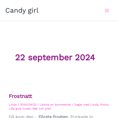
Hoppa
Candy girl
till
innehåll
22 september 2024
Frostnatt
Linda
/
2024/09/22
/
Lämna en kommentar
/
Dagar med Linda
,
Foton
,
Lilla gula huset
,
Mat och prat
Då kom den…
Första frosten
. Prickade in