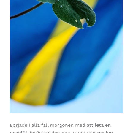
Började i alla fall morgonen med att
leta en
nagelfil
. Insåg att den nog krupit ned
mellan