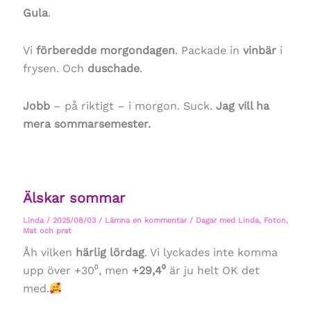
Gula
.
Vi
förberedde morgondagen
. Packade in
vinbär
i
frysen. Och
duschade
.
Jobb
– på riktigt – i morgon. Suck.
Jag vill ha
mera sommarsemester.
Älskar sommar
Linda
/
2025/08/03
/
Lämna en kommentar
/
Dagar med Linda
,
Foton
,
Mat och prat
Åh vilken
härlig lördag
. Vi lyckades inte komma
upp över +30⁰, men
+29,4⁰
är ju helt OK det
med.