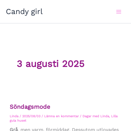
Hoppa
Candy girl
till
innehåll
3 augusti 2025
Söndagsmode
Linda
/
2025/08/03
/
Lämna en kommentar
/
Dagar med Linda
,
Lilla
gula huset
Grå
, men varm, förmiddag. Dessutom utlovades