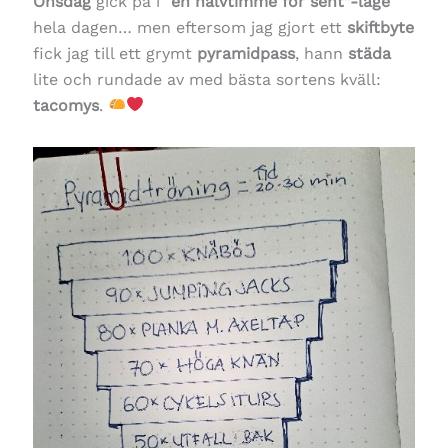
Onsdag
gick på i
“en halvtimme för sent”-läge
hela dagen… men eftersom jag gjort ett
skiftbyte
fick jag till ett grymt
pyramidpass
, hann
städa
lite och rundade av med bästa sortens kväll:
tacomys
.