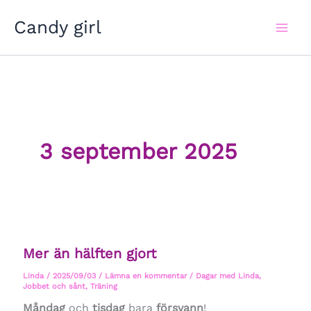
Hoppa
Candy girl
till
innehåll
3 september 2025
Mer än hälften gjort
Linda
/
2025/09/03
/
Lämna en kommentar
/
Dagar med Linda
,
Jobbet och sånt
,
Träning
Måndag
och
tisdag
bara
försvann
!