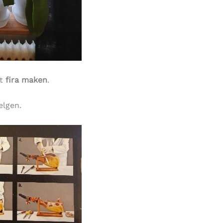
tt
fira maken
.
elgen.