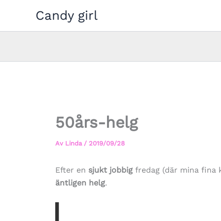
Hoppa
Candy girl
till
innehåll
50års-helg
Av
Linda
/
2019/09/28
Efter en
sjukt jobbig
fredag (där mina fina k
äntligen helg
.