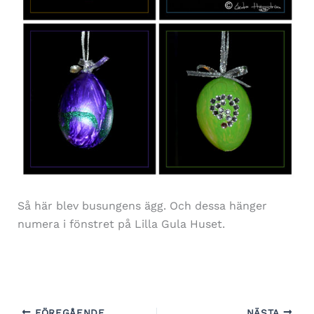
Så här blev busungens ägg. Och dessa hänger
numera i fönstret på Lilla Gula Huset.
FÖREGÅENDE
NÄSTA