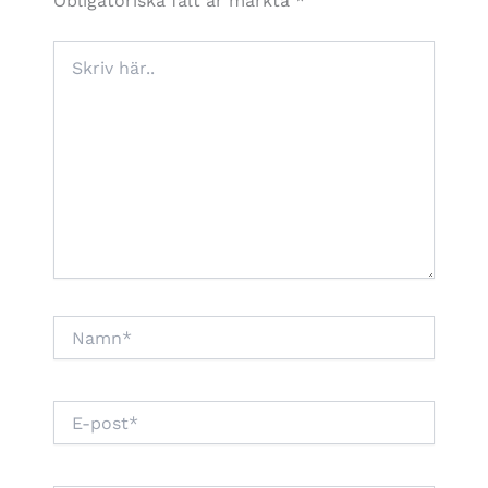
Obligatoriska fält är märkta
*
Skriv
här..
Namn*
E-
post*