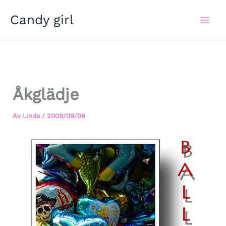
Hoppa
Candy girl
till
innehåll
Åkglädje
Av
Linda
/
2009/09/06