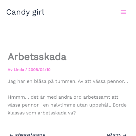
Hoppa
Candy girl
till
innehåll
Arbetsskada
Av
Linda
/
2008/04/10
Jag har en blåsa på tummen. Av att vässa pennor…
Hmmm… det är med andra ord arbetssamt att
vässa pennor i en halvtimme utan uppehåll. Borde
klassas som arbetsskada va?
FÖREGÅENDE
NÄSTA