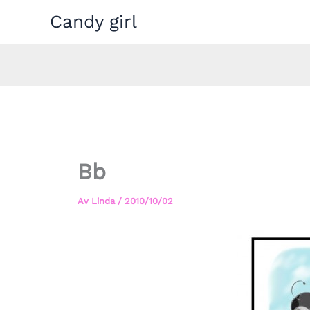
Hoppa
Candy girl
till
innehåll
Bb
Av
Linda
/
2010/10/02