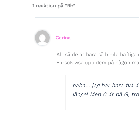
1 reaktion på ”Bb”
Carina
Alltså de är bara så himla häftiga
Försök visa upp dem på någon mäs
haha… jag har bara två ä
länge! Men C är på G, tro