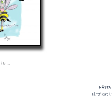
 i Bi…
NÄST
Tårtfixat l