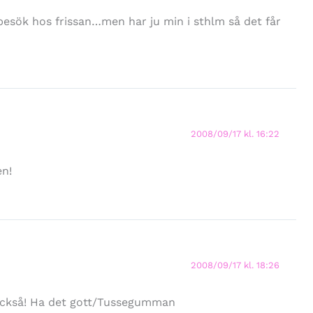
besök hos frissan…men har ju min i sthlm så det får
2008/09/17 kl. 16:22
en!
2008/09/17 kl. 18:26
r också! Ha det gott/Tussegumman