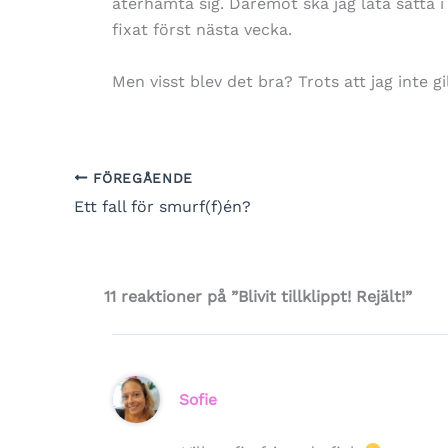
återhämta sig. Däremot ska jag låta sätta 
fixat först nästa vecka.
Men visst blev det bra? Trots att jag inte gi
FÖREGÅENDE
Ett fall för smurf(f)én?
11 reaktioner på ”Blivit tillklippt! Rejält!”
Sofie