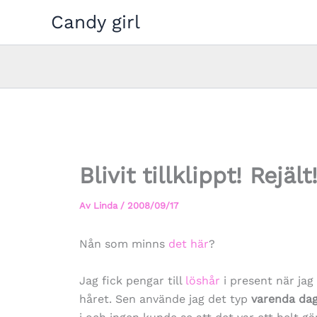
Hoppa
Candy girl
till
innehåll
Blivit tillklippt! Rejält
Av
Linda
/
2008/09/17
Nån som minns
det här
?
Jag fick pengar till
löshår
i present när jag
håret. Sen använde jag det typ
varenda da