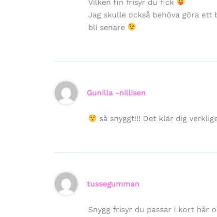
Vilken fin frisyr du fick
Jag skulle också behöva göra ett 
bli senare
Gunilla -nillisen
så snyggt!!! Det klär dig verklig
tussegumman
Snygg frisyr du passar i kort hå