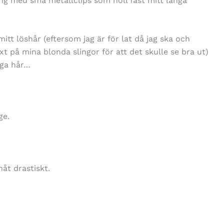
äng med små metallclips som höll fast mitt långa
itt löshår (eftersom jag är för lat då jag ska och
 på mina blonda slingor för att det skulle se bra ut)
iga hår…
ge.
nåt drastiskt.