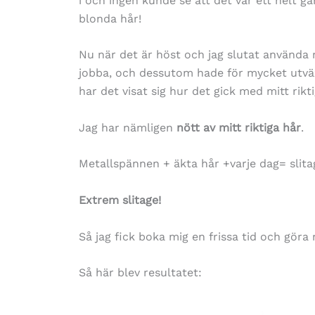
i och ingen kunde se att det var ett helt g
blonda hår!
Nu när det är höst och jag slutat använda m
jobba, och dessutom hade för mycket utväxt
har det visat sig hur det gick med mitt rikt
Jag har nämligen
nött av mitt riktiga hår
.
Metallspännen + äkta hår +varje dag= slita
Extrem slitage!
Så jag fick boka mig en frissa tid och göra 
Så här blev resultatet: