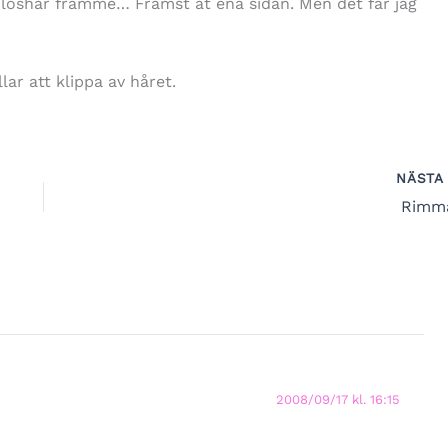
i löshår framme… Främst åt ena sidan. Men det får jag
llar att klippa av håret.
NÄST
Rimm
2008/09/17 kl. 16:15