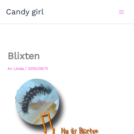
Hoppa
Candy girl
till
innehåll
Blixten
Av
Linda
/
2010/05/11