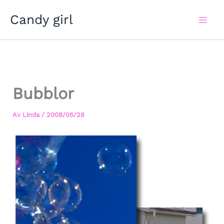
Hoppa
Candy girl
till
innehåll
Bubblor
Av
Linda
/
2008/05/28