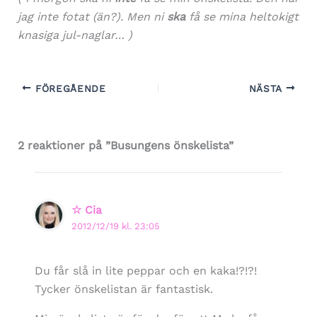
jag inte fotat (än?). Men ni
ska
få se mina heltokigt
knasiga jul-naglar… )
FÖREGÅENDE
NÄSTA
2 reaktioner på ”Busungens önskelista”
☆ Cia
2012/12/19 kl. 23:05
Du får slå in lite peppar och en kaka!?!?!
Tycker önskelistan är fantastisk.