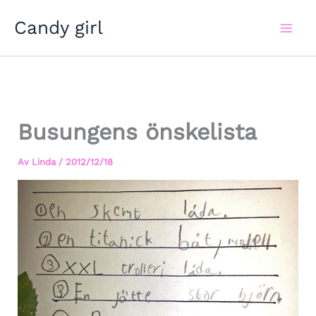
Hoppa
Candy girl
till
innehåll
Busungens önskelista
Av
Linda
/
2012/12/18