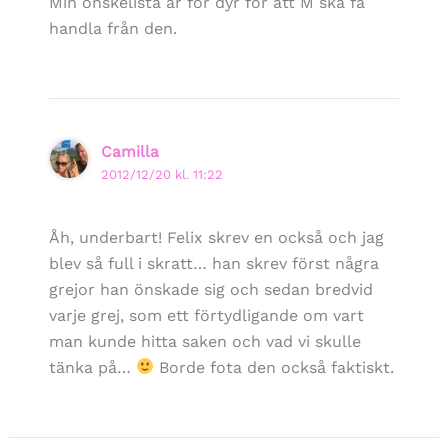
Min önskelista är för dyr för att M ska få
handla från den.
Camilla
2012/12/20 kl. 11:22
Åh, underbart! Felix skrev en också och jag
blev så full i skratt… han skrev först några
grejor han önskade sig och sedan bredvid
varje grej, som ett förtydligande om vart
man kunde hitta saken och vad vi skulle
tänka på…
Borde fota den också faktiskt.