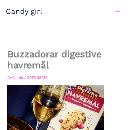
Hoppa
Candy girl
till
innehåll
Buzzadorar digestive
havremål
Av
Linda
/
2017/02/28