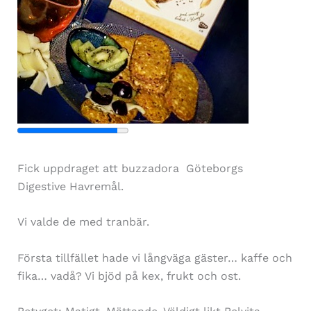
Fick uppdraget att buzzadora Göteborgs
Digestive Havremål.
Vi valde de med tranbär.
Första tillfället hade vi långväga gäster… kaffe och
fika… vadå? Vi bjöd på kex, frukt och ost.