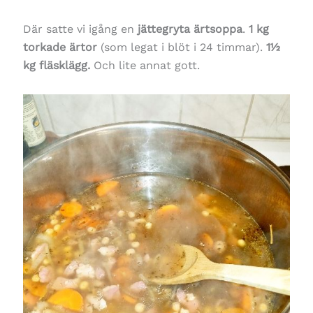
Där satte vi igång en
jättegryta ärtsoppa
.
1 kg
torkade ärtor
(som legat i blöt i 24 timmar).
1½
kg fläsklägg.
Och lite annat gott.