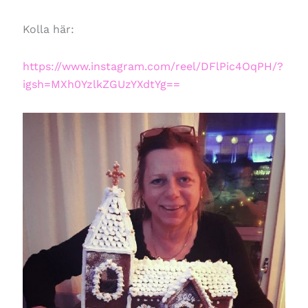
Kolla här:
https://www.instagram.com/reel/DFlPic4OqPH/?
igsh=MXh0YzlkZGUzYXdtYg==