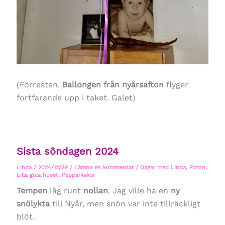
(Förresten.
Ballongen från nyårsafton
flyger
fortfarande upp i taket. Galet)
Sista söndagen 2024
Linda
/
2024/12/29
/
Lämna en kommentar
/
Dagar med Linda
,
Foton
,
Lilla gula huset
,
Pepparkakor
Tempen
låg runt
nollan
. Jag ville ha en
ny
snölykta
till Nyår, men snön var inte tillräckligt
blöt.