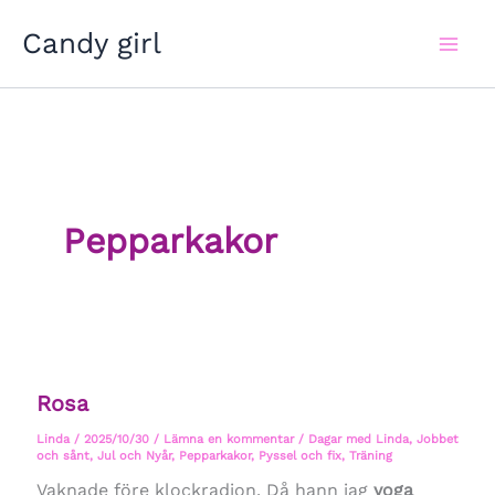
Hoppa
Candy girl
till
innehåll
Pepparkakor
Rosa
Linda
/
2025/10/30
/
Lämna en kommentar
/
Dagar med Linda
,
Jobbet
och sånt
,
Jul och Nyår
,
Pepparkakor
,
Pyssel och fix
,
Träning
Vaknade före klockradion. Då hann jag
yoga