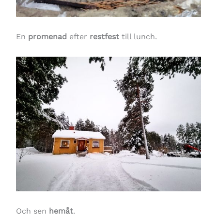
En
promenad
efter
restfest
till lunch.
Och sen
hemåt
.