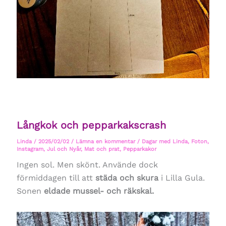
Långkok och pepparkakscrash
Linda
/
2025/02/02
/
Lämna en kommentar
/
Dagar med Linda
,
Foton
,
Instagram
,
Jul och Nyår
,
Mat och prat
,
Pepparkakor
Ingen sol. Men skönt. Använde dock
förmiddagen till att
städa och skura
i Lilla Gula.
Sonen
eldade mussel- och räkskal.