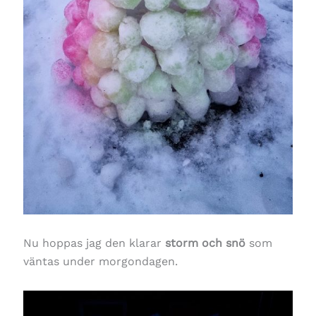
Nu hoppas jag den klarar
storm och snö
som
väntas under morgondagen.