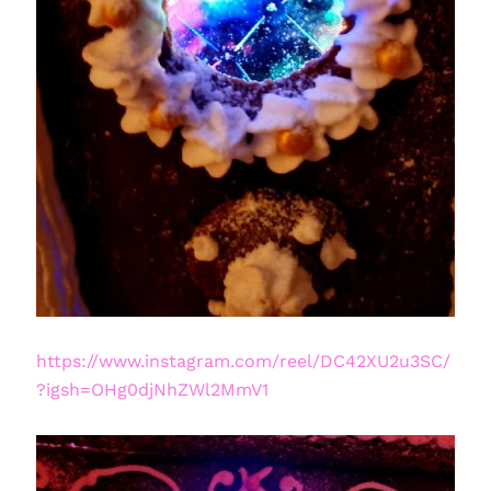
https://www.instagram.com/reel/DC42XU2u3SC/
?igsh=OHg0djNhZWl2MmV1