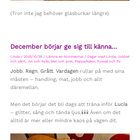
(Tror inte jag behöver glasburkar längre)
December börjar ge sig till känna…
Linda
/
2025/10/28
/
Lämna en kommentar
/
Dagar med Linda
,
Jobbet
och sånt
,
Jul och Nyår
,
Mat och prat
,
Pepparkakor
,
Pyssel och fix
Jobb
.
Regn
.
Grått
.
Vardagen
rullar på med sina
måsten – handling, mat, jobb och allt
däremellan.
Men det börjar det bli dags att träna inför
Lucia
– glitter, sång och tända ljus.🕯🕯🕯 Även om det
alltid är mer eller mindre kaos på vägen dit.