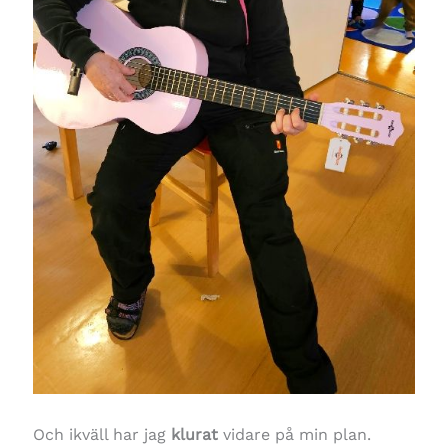
Och ikväll har jag
klurat
vidare på min plan.