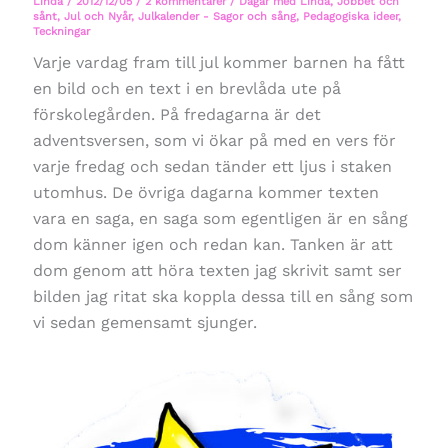
Linda
/
2012/12/05
/
2 kommentarer
/
Dagar med Linda
,
Jobbet och
sånt
,
Jul och Nyår
,
Julkalender - Sagor och sång
,
Pedagogiska ideer
,
Teckningar
Varje vardag fram till jul kommer barnen ha fått
en bild och en text i en brevlåda ute på
förskolegården. På fredagarna är det
adventsversen, som vi ökar på med en vers för
varje fredag och sedan tänder ett ljus i staken
utomhus. De övriga dagarna kommer texten
vara en saga, en saga som egentligen är en sång
dom känner igen och redan kan. Tanken är att
dom genom att höra texten jag skrivit samt ser
bilden jag ritat ska koppla dessa till en sång som
vi sedan gemensamt sjunger.