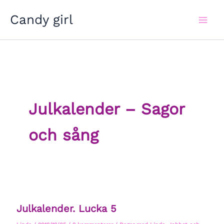
Hoppa
Candy girl
till
innehåll
Julkalender – Sagor
och sång
Julkalender. Lucka 5