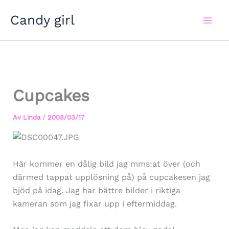
Hoppa
Candy girl
till
innehåll
Cupcakes
Av
Linda
/
2008/03/17
Här kommer en dålig bild jag mms:at över (och
därmed tappat upplösning på) på cupcakesen jag
bjöd på idag. Jag har bättre bilder i riktiga
kameran som jag fixar upp i eftermiddag.