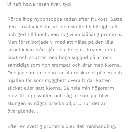
vi haft halva resan kvar. typ!
Rörde ihop nyponsoppa redan efter frukost. Satte
den i frysfacket för att den skulle bli härligt kall
och god till lunch. Sen tog vi en låååång prommis.
Men först började vi med att hälsa på den lilla
kisseflickan från igår. Lika kelsjuk. Kryper upp i
knät och snuttar med höga sugljud på armen
samtidigt som hon trampar och drar med klorna.
Och jag som inte bara är allergisk mot pälsen och
mjällen får som myggbett överallt där katten
slickat eller satt klorna. Så hela min högerarm
blev lätt uppsvullen och såg ut som jag blivit
stungen av några otäcka odjur… Tur det är
övergående…
Efter en svettig prommis blev det minihandling.