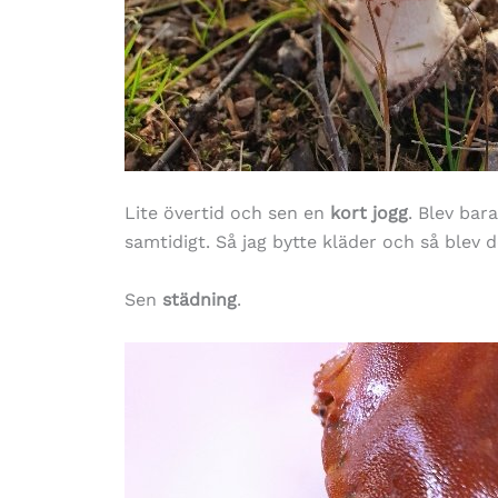
Lite övertid och sen en
kort jogg
. Blev bara
samtidigt. Så jag bytte kläder och så blev 
Sen
städning
.