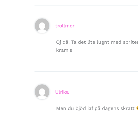
trollmor
Oj då! Ta det lite lugnt med sprite
kramis
Ulrika
Men du bjöd iaf på dagens skratt