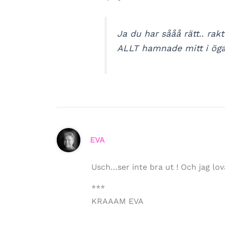
Ja du har sååå rätt.. ra
ALLT hamnade mitt i ögat
EVA
Usch…ser inte bra ut ! Och jag lov
***
KRAAAM EVA