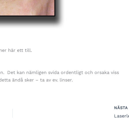
r här ett till.
en. Det kan nämligen svida ordentligt och orsaka viss
tta ändå sker – ta av ev. linser.
NÄST
Laserl