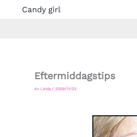
Hoppa
Candy girl
till
innehåll
Eftermiddagstips
Av
Linda
/
2009/11/03