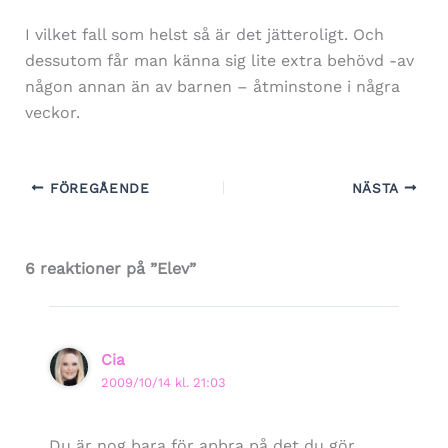
I vilket fall som helst så är det jätteroligt. Och
dessutom får man känna sig lite extra behövd -av
någon annan än av barnen – åtminstone i några
veckor.
FÖREGÅENDE
NÄSTA
6 reaktioner på ”Elev”
Cia
2009/10/14 kl. 21:03
Du är nog bara för apbra på det du gör…