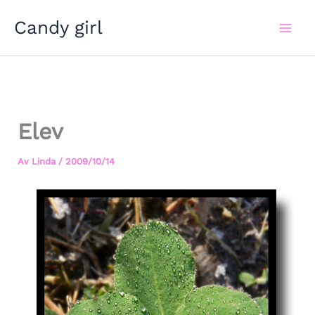
Hoppa
Candy girl
till
innehåll
Elev
Av
Linda
/
2009/10/14