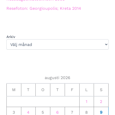
Resefoton: Georgioupolis; Kreta 2014
Arkiv
augusti 2026
M
T
O
T
F
L
S
1
2
3
4
5
6
7
8
9