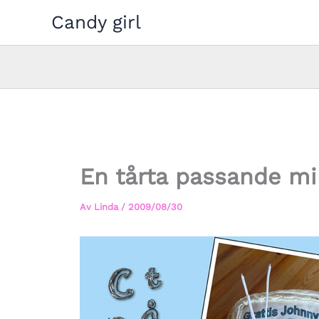
Hoppa
Candy girl
till
innehåll
En tårta passande m
Av
Linda
/
2009/08/30