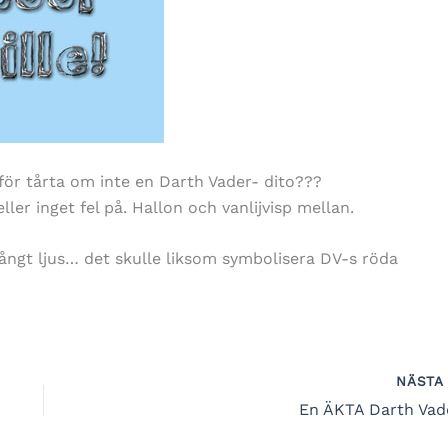
för tårta om inte en Darth Vader- dito???
ler inget fel på. Hallon och vanlijvisp mellan.
 långt ljus… det skulle liksom symbolisera DV-s röda
NÄST
En ÄKTA Darth Vad