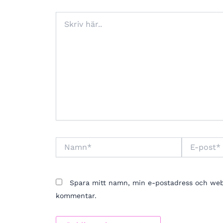
Skriv
här..
Namn*
E-
post*
Spara mitt namn, min e-postadress och webbp
kommentar.